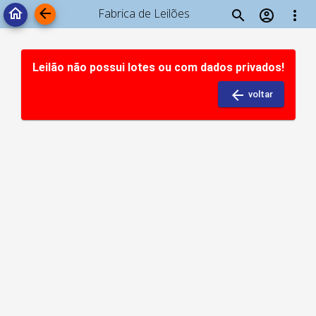
arrow_back
home
Fabrica de Leilões
search
account_circle
more_vert
Leilão não possui lotes ou com dados privados!
arrow_back
voltar